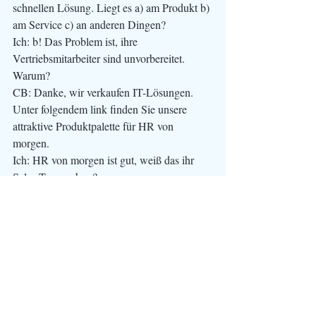
schnellen Lösung. Liegt es a) am Produkt b) 
am Service c) an anderen Dingen?
Ich: b!
Das Problem ist, ihre 
Vertriebsmitarbeiter sind unvorbereitet. 
Warum?
CB: Danke, wir verkaufen IT-Lösungen. 
Unter folgendem link finden Sie unsere 
attraktive Produktpalette für HR von 
morgen. 
Ich: HR von morgen ist gut, weiß das ihr 
Sales Team schon? 
CB: Guten Morgen, was kann ich für Sie 
tun? 
Ich: Danke, ich schätze ihre Freundlichkeit, 
da kann ihr Sales Team noch etwas lernen. 
CB: Sie möchten mit dem Sales Team 
sprechen? 
Ich: Nein, Hilfe auf keinen Fall. Ich erzähle 
Ihnen die 'Geschichte'. 