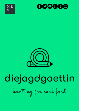
ME
NU