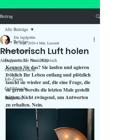
Beitrag
Alle Beiträge
Die Jagdgöttin
Alle Beiträge
10. Sept. 2020
4 Min. Lesezeit
Rhetorisch Luft holen
Prost Corona!
Aktualisiert:
Depperlsicher Niederbayrisch
25. Nov. 2020
Kennen Sie das? Sie laufen und agieren 
Geschmackssache
fröhlich Ihr Leben entlang und plötzlich 
Job-Zoom
taucht sie wieder auf, die eine Frage, die 
Gefühlssache
sie gerne bereits die letzten Male gestellt 
hätten. Nicht zwingend, um Antworten 
Hingefühlt
zu erhalten. Nein.