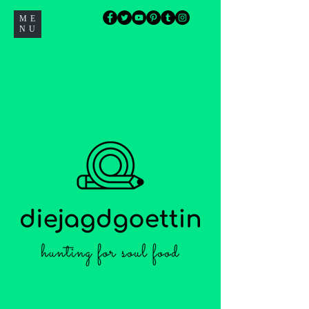
ME
NU