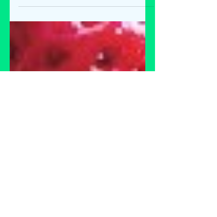
Corona Zeiten mangels kulturellem Angebot zu
Alleinunterhaltern umgeschult, ...