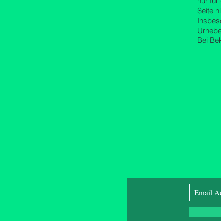
nur für
Seite n
Insbeso
Urhebe
Bei Be