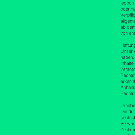
jedoch 
oder na
Verpfl
allgeme
ab dem
von en
Haftung
Unser A
haben.
Inhalte
verantw
Rechtsv
erkennb
Anhalt
Rechts
Urhebe
Die dur
deutsch
Verwer
Zustimm