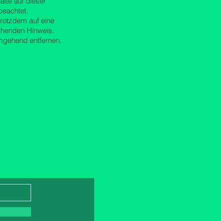
alte auf dieser
beachtet.
trotzdem auf eine
chenden Hinweis.
mgehend entfernen.