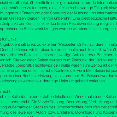
nicht verpflichtet, übermittelte oder gespeicherte fremde Informati
ch Umständen zu forschen, die auf eine rechtswidrige Tätigkeit hinw
ichtungen zur Entfernung oder Sperrung der Nutzung von Informatio
inen Gesetzen bleiben hiervon unberührt. Eine diesbezügliche Haftu
 Zeitpunkt der Kenntnis einer konkreten Rechtsverletzung möglich.
tsprechenden Rechtsverletzungen werden wir diese Inhalte umgehen
 für Links
ngebot enthält Links zu externen Webseiten Dritter, auf deren Inhalte
 Deshalb können wir für diese fremden Inhalte auch keine Gewähr ü
 der verlinkten Seiten ist stets der jeweilige Anbieter oder Betreiber d
ortlich. Die verlinkten Seiten wurden zum Zeitpunkt der Verlinkung 
erstöße überprüft. Rechtswidrige Inhalte waren zum Zeitpunkt der V
ar. Eine permanente inhaltliche Kontrolle der verlinkten Seiten ist j
spunkte einer Rechtsverletzung nicht zumutbar. Bei Bekanntwerden 
verletzungen werden wir derartige Links umgehend entfernen.
rrecht
ch die Seitenbetreiber erstellten Inhalte und Werke auf diesen Seite
en Urheberrecht. Die Vervielfältigung, Bearbeitung, Verbreitung und
tung außerhalb der Grenzen des Urheberrechtes bedürfen der schrif
ung des jeweiligen Autors bzw. Erstellers. Downloads und Kopien d