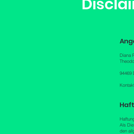
Discla
Ang
Diana P
Theodor
94469 
Kontak
Haf
Haftung
Als Die
den all