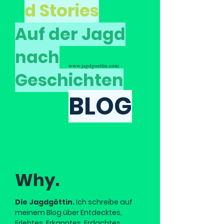
d Stories
Auf der Jagd
nach
www.jagdgoettin.com
Geschichten
BLOG
Why.
Die Jagdgöttin.
Ich schreibe auf
meinem Blog über Entdecktes,
Erlebtes, Erkanntes, Erdachtes