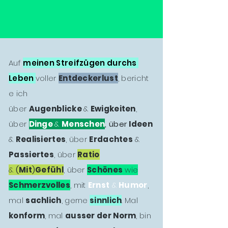
Auf
meinen Streifzügen durchs
Leben
voller
Entdeckerlust
, bericht
e ich
über
Augenblicke
&
Ewigkeiten
,
über
Dinge
&
Menschen
, über
Ideen
&
Realisiertes
, über
Erdachtes
&
Passiertes
, über
Ratio
&
(
Mit
)
Gefühl
, über
Schönes
wie
Schmerzvolles
, mit
Ernst
&
Humor
,
mal
sachlich
, gerne
sinnlich
. Mal
konform
, mal
ausser der Norm
, bin