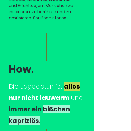
und Erfühltes, um Menschen zu
inspirieren, zu berühren und zu
amüsieren. Soulfood stories
How.
Die Jagdgöttin ist
alles
nur nicht lauwarm
und
immer ein
bißchen
kapriziös
.