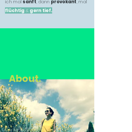
ich mal
sanft
, dann
provokant
, mal
flüchtig
&
gern tief.
About.