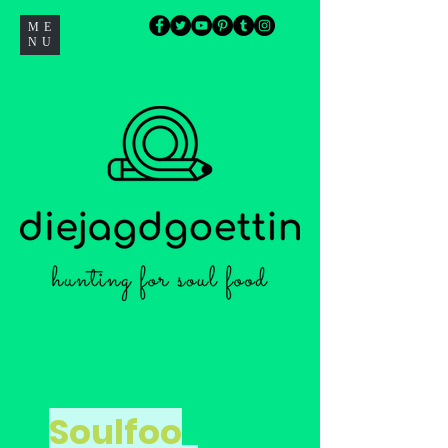
ME
NU
Soulfoo