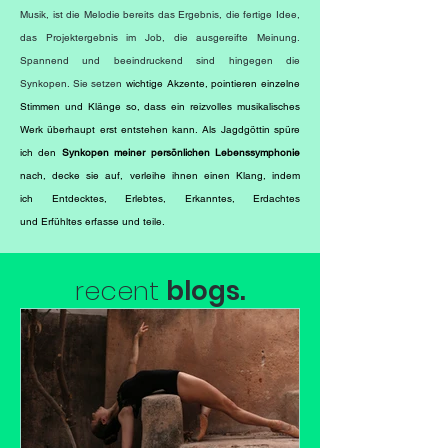
Musik, ist die Melodie bereits das Ergebnis, die fertige Idee,
das Projektergebnis im Job, die ausgereifte Meinung.
Spannend und beeindruckend sind hingegen die
Synkopen. Sie setzen
wichtige Akzente, pointieren einzelne
Stimmen und Klänge so, dass ein reizvolles musikalisches
Werk überhaupt erst entstehen kann. Als Jagdgöttin spüre
ich den
Synkopen meiner persönlichen Lebenssymphonie
nach, decke sie auf, verleihe ihnen einen Klang, indem
ich Entdecktes, Erlebtes, Erkanntes, Erdachtes
und Erfühltes erfasse und teile.
recent
blogs
.